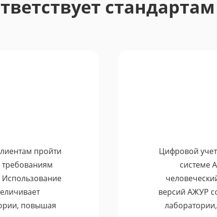
тветствует стандартам
орые доверяют системе
 область аккредитации, и соответственно большое колич
ызывал контроль сроков годности реактивов. Бывали слу
 искать поставщиков для приобретения новой партии реа
й о сроках годности по каждому реактиву в отдельност
купке вовремя.
лиентам пройти
Цифровой учет 
е требованиям
системе 
. Использование
человеческий
величивает
версий АЖУР с
ории, повышая
лаборатории,