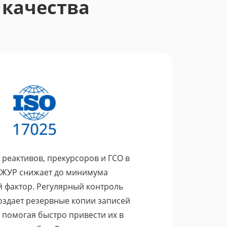
 качества
 АЖУР
ество реактивов должно
чаи, что мы пропускали
ктивов. Очень понравилось,
и. Теперь по каждой позиции
реактивов, прекурсоров и ГСО в
АЖУР снижает до минимума
 фактор. Регулярный контроль
оздает резервные копии записей
 помогая быстро привести их в