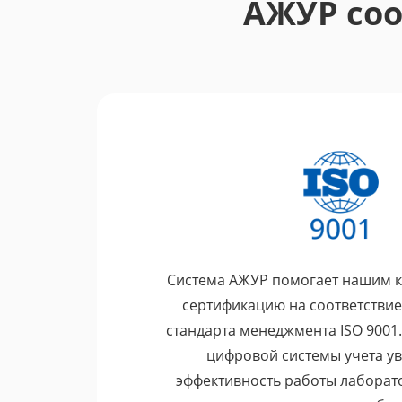
АЖУР соо
Лаборатории, кот
У нас в лаборатории довольно-таки большая
быть в наличии. Очень большую сложность в
сроки, и приходилось в экстренном порядке
как в АЖУР происходит настройка напоминани
мы получаем напоминание о необходимой за
Система АЖУР помогает нашим к
Екатерина Павловна
сертификацию на соответстви
Руководитель лаборатории
стандарта менеджмента ISO 9001
цифровой системы учета у
эффективность работы лаборат