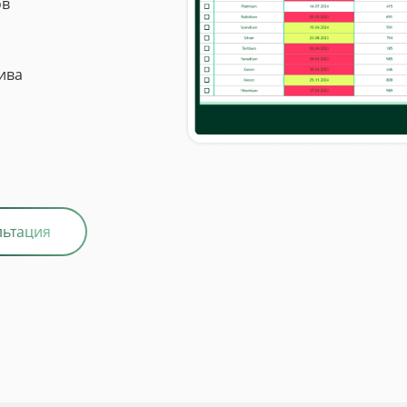
ов
ива
льтация