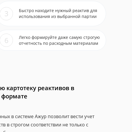
Быстро находите нужный реактив для
3
использования из выбранной партии
Легко формируйте даже самую строгую
6
отчетность по расходным материалам
 АЖУР
ю картотеку реактивов в
 по использованию
 формате
ах, поэтому на сведение
ры минут.
нных в системе Ажур позволит вести учет
в в строгом соответствии не только с