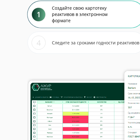
Создайте свою картотеку
1
реактивов в электронном
формате
4
Следите за сроками годности реактивов
Лаборатории, кот
Внедрение системы АЖУР в работу лаборато
реактивов, а также с инвентаризацией остатк
данных еженедельно тратили по несколько ч