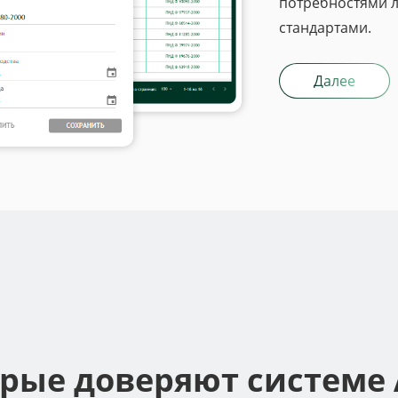
потребностями л
стандартами.
Далее
орые доверяют системе