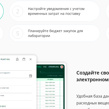
Настройте уведомления с учетом
2
временных затрат на поставку
Планируйте бюджет закупок для
5
лаборатории
орые доверяют системе
Создайте сво
рии помогло нам с формированием регулярных отчетов
электронном
ов химикатов. До этого мы вели учет в бумажных журнал
асов. Сейчас с АЖУР формируем отчетность в течение па
Удобная база да
расходных вещест