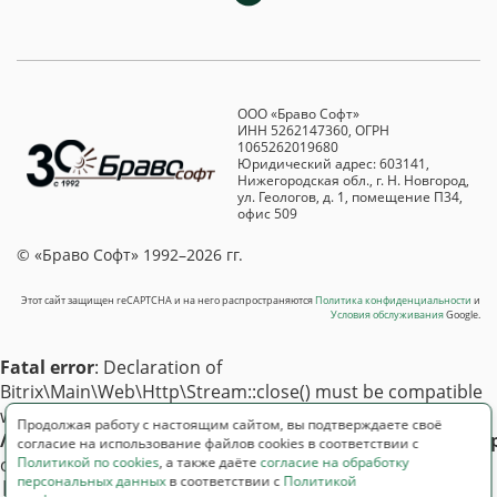
ООО «Браво Софт»
ИНН 5262147360, ОГРН
1065262019680
Юридический адрес: 603141,
Нижегородская обл., г. Н. Новгород,
ул. Геологов, д. 1, помещение П34,
офис 509
© «Браво Софт» 1992–2026 гг.
Этот сайт защищен reCAPTCHA и на него распространяются
Политика конфиденциальности
и
Условия обслуживания
Google.
Fatal error
: Declaration of
Bitrix\Main\Web\Http\Stream::close() must be compatible
with Psr\Http\Message\StreamInterface::close(): void in
Продолжая работу с настоящим сайтом, вы подтверждаете своё
/var/www/html/ajur/bitrix/modules/main/lib/web/htt
согласие на использование файлов cookies в соответствии с
Политикой по cookies
, а также даёте
согласие на обработку
on line
64
персональных данных
в соответствии с
Политикой
[ErrorException] E_COMPILE_ERROR
