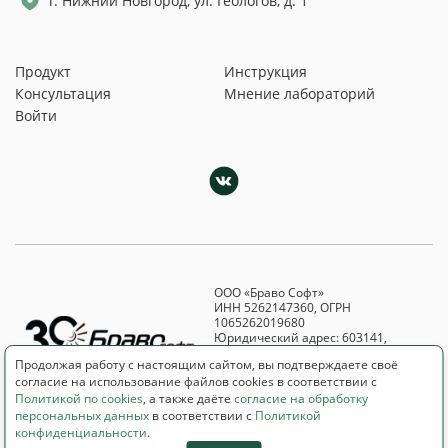
г. Нижний Новгород, ул. Геологов, д. 1
Продукт
Инструкция
Консультация
Мнение лабораторий
Войти
ООО «Браво Софт»
ИНН 5262147360, ОГРН
1065262019680
Юридический адрес: 603141,
Нижегородская обл., г. Н. Новгород,
Продолжая работу с настоящим сайтом, вы подтверждаете своё
ул. Геологов, д. 1, помещение П34,
согласие на использование файлов cookies в соответствии с
офис 509
Политикой по cookies
, а также даёте
согласие на обработку
персональных данных
в соответствии с
Политикой
© «Браво Софт» 1992–2026 гг.
конфиденциальности
.